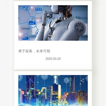
勇于探索，未来可期
2025-03-20