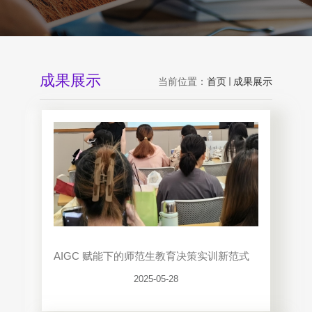
成果展示
当前位置：
首页
成果展示
AIGC 赋能下的师范生教育决策实训新范式
2025-05-28