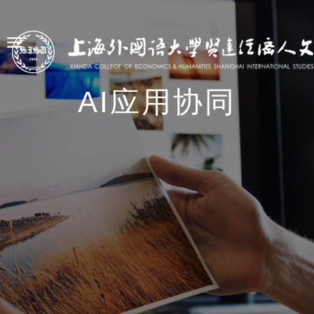
AI应用协同